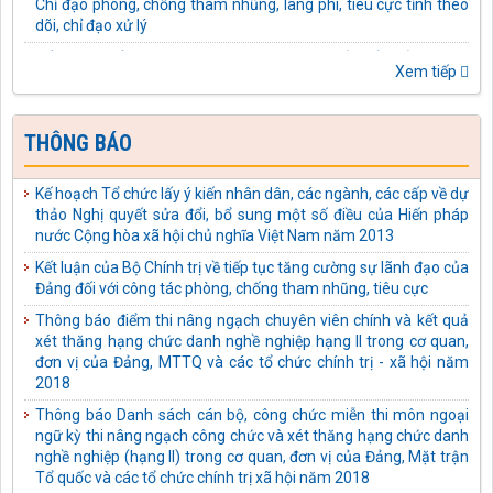
Kế hoạch số: 05-KH/TU ngày 03/10/2025 của Tỉnh ủy Tuyên
Quang thực hiện Chỉ thị số 43-CT/TW ngày 10/4/2025 của Bộ
Chính trị về tăng cường sự lãnh đạo của Đảng đối với công tác
Xem tiếp
thể chế hóa chủ trương, đường lối của Đảng về phòng, chống
tham nhũng, lãng phí, tiêu cực thành pháp luật của Nhà nước
Kế hoạch số: 04-KH/TU ngày 03/10/2025 của Tỉnh ủy Tuyên
THÔNG BÁO
Quang thực hiện Quy định số 231-QĐ/TW ngày 17/01/2025
của Bộ Chính trị về bảo vệ người đấu tranh chống tham nhũng,
Kế hoạch Tổ chức lấy ý kiến nhân dân, các ngành, các cấp về dự
lãng phí, tiêu cực
thảo Nghị quyết sửa đổi, bổ sung một số điều của Hiến pháp
Công văn số: 488-CV/TU ngày 18/09/2025 của Tỉnh ủy Tuyên
nước Cộng hòa xã hội chủ nghĩa Việt Nam năm 2013
Quang Về tiếp tục thực hiện Chi thị số 14-CT/TW ngày
Kết luận của Bộ Chính trị về tiếp tục tăng cường sự lãnh đạo của
01/7/2022 của Bộ Chính trị
Đảng đối với công tác phòng, chống tham nhũng, tiêu cực
Quyết định số: 395-QĐ/TU ngày 09/09/2025 của Tỉnh ủy Tuyên
Thông báo điểm thi nâng ngạch chuyên viên chính và kết quả
Quang kiện toàn Ban Chỉ đạo phòng, chống tham nhũng, lãng
xét thăng hạng chức danh nghề nghiệp hạng II trong cơ quan,
phí, tiêu cực tỉnh Tuyên Quang
đơn vị của Đảng, MTTQ và các tổ chức chính trị - xã hội năm
Kế hoạch số: 40-KH/TU ngày 03/09/2025 của Tỉnh ủy Tuyên
2018
Quang thực hiện Chỉ thị số 04-CT/TW ngày 02/6/2021 của Ban
Thông báo Danh sách cán bộ, công chức miễn thi môn ngoại
Bí thư về tăng cường sự lãnh đạo của Đảng đối với công tác thu
ngữ kỳ thi nâng ngạch công chức và xét thăng hạng chức danh
hồi tài sản bị thất thoát, chiếm đoạt trong các vụ án hình sự về
nghề nghiệp (hạng II) trong cơ quan, đơn vị của Đảng, Mặt trận
tham nhũng, kinh tế
Tổ quốc và các tổ chức chính trị xã hội năm 2018