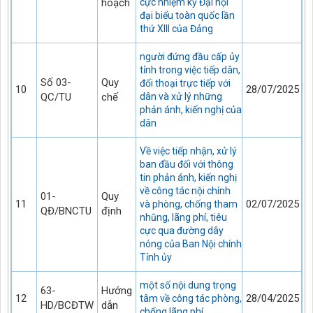
hoạch
cực nhiệm kỳ Đại hội
đại biểu toàn quốc lần
thứ XIII của Đảng
người đứng đầu cấp ủy
tỉnh trong việc tiếp dân,
Số 03-
Quy
đối thoại trực tiếp với
10
28/07/2025
QC/TU
chế
dân và xử lý những
phản ánh, kiến nghị của
dân
Về việc tiếp nhận, xử lý
ban đầu đối với thông
tin phản ánh, kiến nghị
về công tác nội chính
01-
Quy
11
02/07/2025
và phòng, chống tham
QĐ/BNCTU
định
nhũng, lãng phí, tiêu
cực qua đường dây
nóng của Ban Nội chính
Tỉnh ủy
một số nội dung trọng
63-
Hướng
12
28/04/2025
tâm về công tác phòng,
HD/BCĐTW
dẫn
chống lãng phí