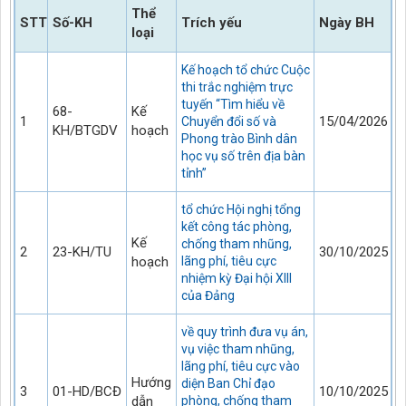
Thể
STT
Số-KH
Trích yếu
Ngày BH
loại
Kế hoạch tổ chức Cuộc
thi trắc nghiệm trực
tuyến “Tìm hiểu về
68-
Kế
1
15/04/2026
Chuyển đổi số và
KH/BTGDV
hoạch
Phong trào Bình dân
học vụ số trên địa bàn
tỉnh”
tổ chức Hội nghị tổng
kết công tác phòng,
Kế
chống tham nhũng,
2
23-KH/TU
30/10/2025
hoạch
lãng phí, tiêu cực
nhiệm kỳ Đại hội XIII
của Đảng
về quy trình đưa vụ án,
vụ việc tham nhũng,
lãng phí, tiêu cực vào
Hướng
diện Ban Chỉ đạo
3
01-HD/BCĐ
10/10/2025
dẫn
phòng, chống tham