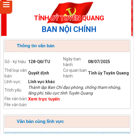
TỈNH UỶ TUYÊN QUANG
BAN NỘI CHÍNH
Thông tin văn bản
Ngày ban
Số - ký hiệu:
128-QĐ/TU
08/07/2025
hành:
Thể loại văn
Cơ quan ban
Quyết định
Tỉnh ủy Tuyên Quang
bản:
hành:
Lĩnh vực:
Lĩnh vực khác
Thành lập Ban Chỉ đạo phòng, chống tham nhũng,
Trích yếu:
lãng phí, tiêu cực tỉnh Tuyên Quang
File văn bản:
Xem trực tuyến
File văn bản:
Văn bản cùng lĩnh vực