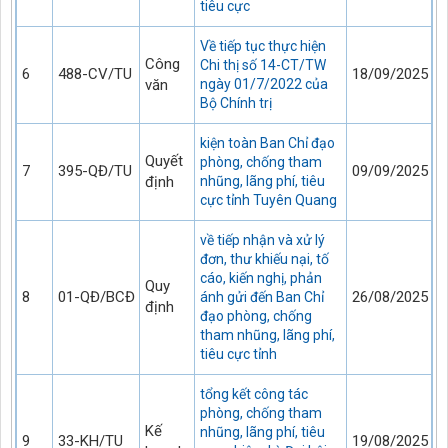
tiêu cực
Về tiếp tục thực hiện
Công
Chi thị số 14-CT/TW
6
488-CV/TU
18/09/2025
văn
ngày 01/7/2022 của
Bộ Chính trị
kiện toàn Ban Chỉ đạo
Quyết
phòng, chống tham
7
395-QĐ/TU
09/09/2025
định
nhũng, lãng phí, tiêu
cực tỉnh Tuyên Quang
về tiếp nhận và xử lý
đơn, thư khiếu nại, tố
cáo, kiến nghị, phản
Quy
8
01-QĐ/BCĐ
26/08/2025
ánh gửi đến Ban Chỉ
định
đạo phòng, chống
tham nhũng, lãng phí,
tiêu cực tỉnh
tổng kết công tác
phòng, chống tham
Kế
nhũng, lãng phí, tiêu
9
33-KH/TU
19/08/2025