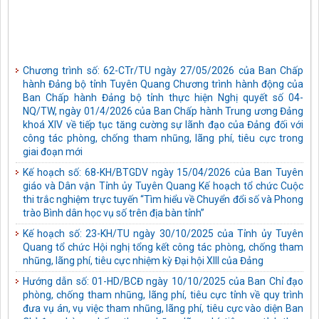
Chương trình số: 62-CTr/TU ngày 27/05/2026 của Ban Chấp
hành Đảng bộ tỉnh Tuyên Quang Chương trình hành động của
Ban Chấp hành Đảng bộ tỉnh thực hiện Nghị quyết số 04-
NQ/TW, ngày 01/4/2026 của Ban Chấp hành Trung ương Đảng
khoá XIV về tiếp tục tăng cường sự lãnh đạo của Đảng đối với
công tác phòng, chống tham nhũng, lãng phí, tiêu cực trong
giai đoạn mới
Kế hoạch số: 68-KH/BTGDV ngày 15/04/2026 của Ban Tuyên
giáo và Dân vận Tỉnh ủy Tuyên Quang Kế hoạch tổ chức Cuộc
thi trắc nghiệm trực tuyến “Tìm hiểu về Chuyển đổi số và Phong
trào Bình dân học vụ số trên địa bàn tỉnh”
Kế hoạch số: 23-KH/TU ngày 30/10/2025 của Tỉnh ủy Tuyên
Quang tổ chức Hội nghị tổng kết công tác phòng, chống tham
nhũng, lãng phí, tiêu cực nhiệm kỳ Đại hội XIII của Đảng
Hướng dẫn số: 01-HD/BCĐ ngày 10/10/2025 của Ban Chỉ đạo
phòng, chống tham nhũng, lãng phí, tiêu cực tỉnh về quy trình
đưa vụ án, vụ việc tham nhũng, lãng phí, tiêu cực vào diện Ban
Chỉ đạo phòng, chống tham nhũng, lãng phí, tiêu cực tỉnh theo
dõi, chỉ đạo xử lý