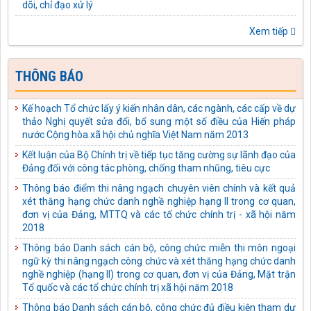
Quang thực hiện Chỉ thị số 43-CT/TW ngày 10/4/2025 của Bộ
Chính trị về tăng cường sự lãnh đạo của Đảng đối với công tác
Xem tiếp
thể chế hóa chủ trương, đường lối của Đảng về phòng, chống
tham nhũng, lãng phí, tiêu cực thành pháp luật của Nhà nước
Kế hoạch số: 04-KH/TU ngày 03/10/2025 của Tỉnh ủy Tuyên
THÔNG BÁO
Quang thực hiện Quy định số 231-QĐ/TW ngày 17/01/2025
của Bộ Chính trị về bảo vệ người đấu tranh chống tham nhũng,
Kế hoạch Tổ chức lấy ý kiến nhân dân, các ngành, các cấp về dự
lãng phí, tiêu cực
thảo Nghị quyết sửa đổi, bổ sung một số điều của Hiến pháp
Công văn số: 488-CV/TU ngày 18/09/2025 của Tỉnh ủy Tuyên
nước Cộng hòa xã hội chủ nghĩa Việt Nam năm 2013
Quang Về tiếp tục thực hiện Chi thị số 14-CT/TW ngày
Kết luận của Bộ Chính trị về tiếp tục tăng cường sự lãnh đạo của
01/7/2022 của Bộ Chính trị
Đảng đối với công tác phòng, chống tham nhũng, tiêu cực
Quyết định số: 395-QĐ/TU ngày 09/09/2025 của Tỉnh ủy Tuyên
Thông báo điểm thi nâng ngạch chuyên viên chính và kết quả
Quang kiện toàn Ban Chỉ đạo phòng, chống tham nhũng, lãng
xét thăng hạng chức danh nghề nghiệp hạng II trong cơ quan,
phí, tiêu cực tỉnh Tuyên Quang
đơn vị của Đảng, MTTQ và các tổ chức chính trị - xã hội năm
Kế hoạch số: 40-KH/TU ngày 03/09/2025 của Tỉnh ủy Tuyên
2018
Quang thực hiện Chỉ thị số 04-CT/TW ngày 02/6/2021 của Ban
Thông báo Danh sách cán bộ, công chức miễn thi môn ngoại
Bí thư về tăng cường sự lãnh đạo của Đảng đối với công tác thu
ngữ kỳ thi nâng ngạch công chức và xét thăng hạng chức danh
hồi tài sản bị thất thoát, chiếm đoạt trong các vụ án hình sự về
nghề nghiệp (hạng II) trong cơ quan, đơn vị của Đảng, Mặt trận
tham nhũng, kinh tế
Tổ quốc và các tổ chức chính trị xã hội năm 2018
Kế hoạch số: 41-KH/TU ngày 03/09/2025 của Tỉnh ủy Tuyên
Thông báo Danh sách cán bộ, công chức đủ điều kiện tham dự