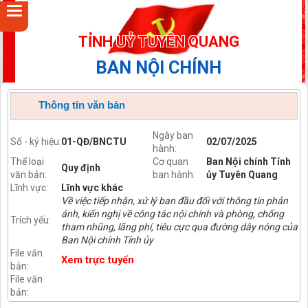
TỈNH UỶ TUYÊN QUANG
BAN NỘI CHÍNH
Thông tin văn bản
Ngày ban
Số - ký hiệu:
01-QĐ/BNCTU
02/07/2025
hành:
Thể loại
Cơ quan
Ban Nội chính Tỉnh
Quy định
văn bản:
ban hành:
ủy Tuyên Quang
Lĩnh vực:
Lĩnh vực khác
Về việc tiếp nhận, xử lý ban đầu đối với thông tin phản
ánh, kiến nghị về công tác nội chính và phòng, chống
Trích yếu:
tham nhũng, lãng phí, tiêu cực qua đường dây nóng của
Ban Nội chính Tỉnh ủy
File văn
Xem trực tuyến
bản:
File văn
bản: