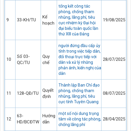
tổng kết công tác
phòng, chống tham
Kế
nhũng, lãng phí, tiêu
9
33-KH/TU
19/08/2025
hoạch
cực nhiệm kỳ Đại hội
đại biểu toàn quốc lần
thứ XIII của Đảng
người đứng đầu cấp ủy
tỉnh trong việc tiếp dân,
Số 03-
Quy
đối thoại trực tiếp với
10
28/07/2025
QC/TU
chế
dân và xử lý những
phản ánh, kiến nghị của
dân
Thành lập Ban Chỉ đạo
Quyết
phòng, chống tham
11
128-QĐ/TU
08/07/2025
định
nhũng, lãng phí, tiêu
cực tỉnh Tuyên Quang
một số nội dung trọng
63-
Hướng
12
28/04/2025
tâm về công tác phòng,
HD/BCĐTW
dẫn
chống lãng phí