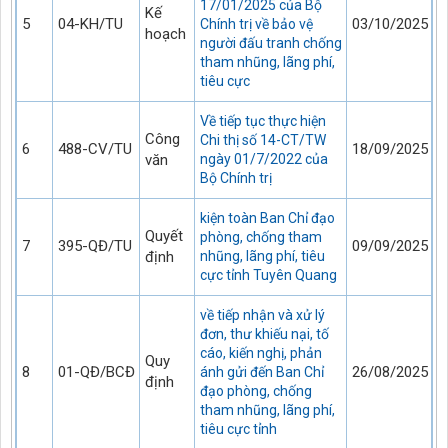
17/01/2025 của Bộ
Kế
5
04-KH/TU
03/10/2025
Chính trị về bảo vệ
hoạch
người đấu tranh chống
tham nhũng, lãng phí,
tiêu cực
Về tiếp tục thực hiện
Công
Chi thị số 14-CT/TW
6
488-CV/TU
18/09/2025
văn
ngày 01/7/2022 của
Bộ Chính trị
kiện toàn Ban Chỉ đạo
Quyết
phòng, chống tham
7
395-QĐ/TU
09/09/2025
định
nhũng, lãng phí, tiêu
cực tỉnh Tuyên Quang
về tiếp nhận và xử lý
đơn, thư khiếu nại, tố
cáo, kiến nghị, phản
Quy
8
01-QĐ/BCĐ
26/08/2025
ánh gửi đến Ban Chỉ
định
đạo phòng, chống
tham nhũng, lãng phí,
tiêu cực tỉnh