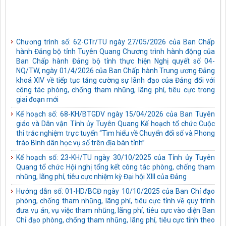
Chương trình số: 62-CTr/TU ngày 27/05/2026 của Ban Chấp
hành Đảng bộ tỉnh Tuyên Quang Chương trình hành động của
Ban Chấp hành Đảng bộ tỉnh thực hiện Nghị quyết số 04-
NQ/TW, ngày 01/4/2026 của Ban Chấp hành Trung ương Đảng
khoá XIV về tiếp tục tăng cường sự lãnh đạo của Đảng đối với
công tác phòng, chống tham nhũng, lãng phí, tiêu cực trong
giai đoạn mới
Kế hoạch số: 68-KH/BTGDV ngày 15/04/2026 của Ban Tuyên
giáo và Dân vận Tỉnh ủy Tuyên Quang Kế hoạch tổ chức Cuộc
thi trắc nghiệm trực tuyến “Tìm hiểu về Chuyển đổi số và Phong
trào Bình dân học vụ số trên địa bàn tỉnh”
Kế hoạch số: 23-KH/TU ngày 30/10/2025 của Tỉnh ủy Tuyên
Quang tổ chức Hội nghị tổng kết công tác phòng, chống tham
nhũng, lãng phí, tiêu cực nhiệm kỳ Đại hội XIII của Đảng
Hướng dẫn số: 01-HD/BCĐ ngày 10/10/2025 của Ban Chỉ đạo
phòng, chống tham nhũng, lãng phí, tiêu cực tỉnh về quy trình
đưa vụ án, vụ việc tham nhũng, lãng phí, tiêu cực vào diện Ban
Chỉ đạo phòng, chống tham nhũng, lãng phí, tiêu cực tỉnh theo
dõi, chỉ đạo xử lý
Kế hoạch số: 05-KH/TU ngày 03/10/2025 của Tỉnh ủy Tuyên