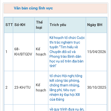
Văn bản cùng lĩnh vực
Thể
STT
Số-KH
Trích yếu
Ngày BH
loại
Kế hoạch tổ chức Cuộc
thi trắc nghiệm trực
tuyến “Tìm hiểu về
68-
Kế
1
15/04/2026
Chuyển đổi số và
KH/BTGDV
hoạch
Phong trào Bình dân
học vụ số trên địa bàn
tỉnh”
tổ chức Hội nghị tổng
kết công tác phòng,
Kế
chống tham nhũng,
2
23-KH/TU
30/10/2025
hoạch
lãng phí, tiêu cực
nhiệm kỳ Đại hội XIII
của Đảng
về quy trình đưa vụ án,