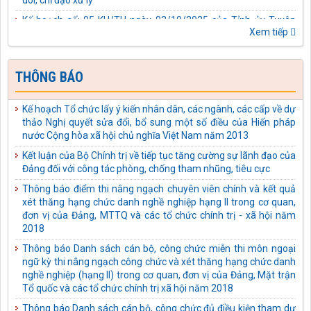
Quang thực hiện Chỉ thị số 43-CT/TW ngày 10/4/2025 của Bộ
Chính trị về tăng cường sự lãnh đạo của Đảng đối với công tác
Xem tiếp
thể chế hóa chủ trương, đường lối của Đảng về phòng, chống
tham nhũng, lãng phí, tiêu cực thành pháp luật của Nhà nước
Kế hoạch số: 04-KH/TU ngày 03/10/2025 của Tỉnh ủy Tuyên
THÔNG BÁO
Quang thực hiện Quy định số 231-QĐ/TW ngày 17/01/2025
của Bộ Chính trị về bảo vệ người đấu tranh chống tham nhũng,
lãng phí, tiêu cực
Kế hoạch Tổ chức lấy ý kiến nhân dân, các ngành, các cấp về dự
thảo Nghị quyết sửa đổi, bổ sung một số điều của Hiến pháp
Công văn số: 488-CV/TU ngày 18/09/2025 của Tỉnh ủy Tuyên
nước Cộng hòa xã hội chủ nghĩa Việt Nam năm 2013
Quang Về tiếp tục thực hiện Chi thị số 14-CT/TW ngày
01/7/2022 của Bộ Chính trị
Kết luận của Bộ Chính trị về tiếp tục tăng cường sự lãnh đạo của
Đảng đối với công tác phòng, chống tham nhũng, tiêu cực
Quyết định số: 395-QĐ/TU ngày 09/09/2025 của Tỉnh ủy Tuyên
Quang kiện toàn Ban Chỉ đạo phòng, chống tham nhũng, lãng
Thông báo điểm thi nâng ngạch chuyên viên chính và kết quả
phí, tiêu cực tỉnh Tuyên Quang
xét thăng hạng chức danh nghề nghiệp hạng II trong cơ quan,
đơn vị của Đảng, MTTQ và các tổ chức chính trị - xã hội năm
Kế hoạch số: 40-KH/TU ngày 03/09/2025 của Tỉnh ủy Tuyên
2018
Quang thực hiện Chỉ thị số 04-CT/TW ngày 02/6/2021 của Ban
Bí thư về tăng cường sự lãnh đạo của Đảng đối với công tác thu
Thông báo Danh sách cán bộ, công chức miễn thi môn ngoại
hồi tài sản bị thất thoát, chiếm đoạt trong các vụ án hình sự về
ngữ kỳ thi nâng ngạch công chức và xét thăng hạng chức danh
tham nhũng, kinh tế
nghề nghiệp (hạng II) trong cơ quan, đơn vị của Đảng, Mặt trận
Tổ quốc và các tổ chức chính trị xã hội năm 2018
Kế hoạch số: 41-KH/TU ngày 03/09/2025 của Tỉnh ủy Tuyên
Quang thực hiện Quy định số 132-QĐ/TW ngày 27/10/2023
Thông báo Danh sách cán bộ, công chức đủ điều kiện tham dự