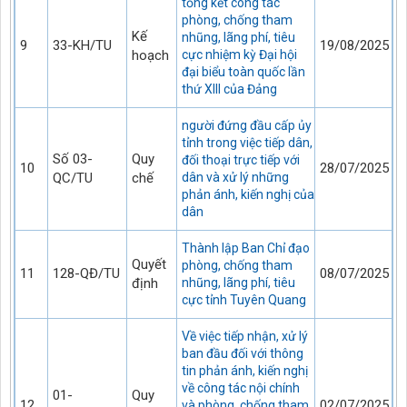
tổng kết công tác
phòng, chống tham
Kế
nhũng, lãng phí, tiêu
9
33-KH/TU
19/08/2025
hoạch
cực nhiệm kỳ Đại hội
đại biểu toàn quốc lần
thứ XIII của Đảng
người đứng đầu cấp ủy
tỉnh trong việc tiếp dân,
Số 03-
Quy
đối thoại trực tiếp với
10
28/07/2025
QC/TU
chế
dân và xử lý những
phản ánh, kiến nghị của
dân
Thành lập Ban Chỉ đạo
Quyết
phòng, chống tham
11
128-QĐ/TU
08/07/2025
định
nhũng, lãng phí, tiêu
cực tỉnh Tuyên Quang
Về việc tiếp nhận, xử lý
ban đầu đối với thông
tin phản ánh, kiến nghị
về công tác nội chính
01-
Quy
12
02/07/2025
và phòng, chống tham