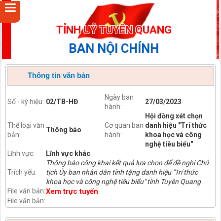
TỈNH UỶ TUYÊN QUANG
BAN NỘI CHÍNH
Thông tin văn bản
Ngày ban
Số - ký hiệu:
02/TB-HĐ
27/03/2023
hành:
Hội đồng xét chọn
Thể loại văn
Cơ quan ban
danh hiệu "Trí thức
Thông báo
bản:
hành:
khoa học và công
nghệ tiêu biểu"
Lĩnh vực:
Lĩnh vực khác
Thông báo công khai kết quả lựa chọn để đề nghị Chủ
Trích yếu:
tịch Ủy ban nhân dân tỉnh tặng danh hiệu "Trí thức
khoa học và công nghệ tiêu biểu" tỉnh Tuyên Quang
File văn bản:
Xem trực tuyến
File văn bản: