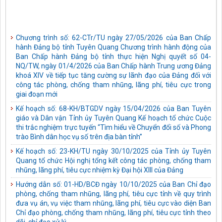
Chương trình số: 62-CTr/TU ngày 27/05/2026 của Ban Chấp
hành Đảng bộ tỉnh Tuyên Quang Chương trình hành động của
Ban Chấp hành Đảng bộ tỉnh thực hiện Nghị quyết số 04-
NQ/TW, ngày 01/4/2026 của Ban Chấp hành Trung ương Đảng
khoá XIV về tiếp tục tăng cường sự lãnh đạo của Đảng đối với
công tác phòng, chống tham nhũng, lãng phí, tiêu cực trong
giai đoạn mới
Kế hoạch số: 68-KH/BTGDV ngày 15/04/2026 của Ban Tuyên
giáo và Dân vận Tỉnh ủy Tuyên Quang Kế hoạch tổ chức Cuộc
thi trắc nghiệm trực tuyến “Tìm hiểu về Chuyển đổi số và Phong
trào Bình dân học vụ số trên địa bàn tỉnh”
Kế hoạch số: 23-KH/TU ngày 30/10/2025 của Tỉnh ủy Tuyên
Quang tổ chức Hội nghị tổng kết công tác phòng, chống tham
nhũng, lãng phí, tiêu cực nhiệm kỳ Đại hội XIII của Đảng
Hướng dẫn số: 01-HD/BCĐ ngày 10/10/2025 của Ban Chỉ đạo
phòng, chống tham nhũng, lãng phí, tiêu cực tỉnh về quy trình
đưa vụ án, vụ việc tham nhũng, lãng phí, tiêu cực vào diện Ban
Chỉ đạo phòng, chống tham nhũng, lãng phí, tiêu cực tỉnh theo
dõi, chỉ đạo xử lý
Kế hoạch số: 05-KH/TU ngày 03/10/2025 của Tỉnh ủy Tuyên