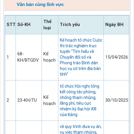
Văn bản cùng lĩnh vực
Thể
STT
Số-KH
Trích yếu
Ngày BH
loại
Kế hoạch tổ chức Cuộc
thi trắc nghiệm trực
tuyến “Tìm hiểu về
68-
Kế
1
15/04/2026
Chuyển đổi số và
KH/BTGDV
hoạch
Phong trào Bình dân
học vụ số trên địa bàn
tỉnh”
tổ chức Hội nghị tổng
kết công tác phòng,
Kế
chống tham nhũng,
2
23-KH/TU
30/10/2025
hoạch
lãng phí, tiêu cực
nhiệm kỳ Đại hội XIII
của Đảng
về quy trình đưa vụ án,
vụ việc tham nhũng,