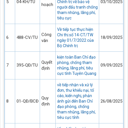
5
04-KH/TU
03/10/2025
Chính trị về bảo vệ
hoạch
người đấu tranh chống
tham nhũng, lãng phí,
tiêu cực
Về tiếp tục thực hiện
Công
Chi thị số 14-CT/TW
6
488-CV/TU
18/09/2025
văn
ngày 01/7/2022 của
Bộ Chính trị
kiện toàn Ban Chỉ đạo
Quyết
phòng, chống tham
7
395-QĐ/TU
09/09/2025
định
nhũng, lãng phí, tiêu
cực tỉnh Tuyên Quang
về tiếp nhận và xử lý
đơn, thư khiếu nại, tố
cáo, kiến nghị, phản
Quy
8
01-QĐ/BCĐ
26/08/2025
ánh gửi đến Ban Chỉ
định
đạo phòng, chống
tham nhũng, lãng phí,
tiêu cực tỉnh