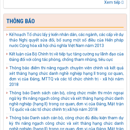
Xem tiếp
thể chế hóa chủ trương, đường lối của Đảng về phòng, chống
tham nhũng, lãng phí, tiêu cực thành pháp luật của Nhà nước
Kế hoạch số: 04-KH/TU ngày 03/10/2025 của Tỉnh ủy Tuyên
THÔNG BÁO
Quang thực hiện Quy định số 231-QĐ/TW ngày 17/01/2025
của Bộ Chính trị về bảo vệ người đấu tranh chống tham nhũng,
lãng phí, tiêu cực
Kế hoạch Tổ chức lấy ý kiến nhân dân, các ngành, các cấp về dự
thảo Nghị quyết sửa đổi, bổ sung một số điều của Hiến pháp
Công văn số: 488-CV/TU ngày 18/09/2025 của Tỉnh ủy Tuyên
nước Cộng hòa xã hội chủ nghĩa Việt Nam năm 2013
Quang Về tiếp tục thực hiện Chi thị số 14-CT/TW ngày
01/7/2022 của Bộ Chính trị
Kết luận của Bộ Chính trị về tiếp tục tăng cường sự lãnh đạo của
Đảng đối với công tác phòng, chống tham nhũng, tiêu cực
Quyết định số: 395-QĐ/TU ngày 09/09/2025 của Tỉnh ủy Tuyên
Quang kiện toàn Ban Chỉ đạo phòng, chống tham nhũng, lãng
Thông báo điểm thi nâng ngạch chuyên viên chính và kết quả
phí, tiêu cực tỉnh Tuyên Quang
xét thăng hạng chức danh nghề nghiệp hạng II trong cơ quan,
đơn vị của Đảng, MTTQ và các tổ chức chính trị - xã hội năm
Kế hoạch số: 40-KH/TU ngày 03/09/2025 của Tỉnh ủy Tuyên
2018
Quang thực hiện Chỉ thị số 04-CT/TW ngày 02/6/2021 của Ban
Bí thư về tăng cường sự lãnh đạo của Đảng đối với công tác thu
Thông báo Danh sách cán bộ, công chức miễn thi môn ngoại
hồi tài sản bị thất thoát, chiếm đoạt trong các vụ án hình sự về
ngữ kỳ thi nâng ngạch công chức và xét thăng hạng chức danh
tham nhũng, kinh tế
nghề nghiệp (hạng II) trong cơ quan, đơn vị của Đảng, Mặt trận
Tổ quốc và các tổ chức chính trị xã hội năm 2018
Kế hoạch số: 41-KH/TU ngày 03/09/2025 của Tỉnh ủy Tuyên
Quang thực hiện Quy định số 132-QĐ/TW ngày 27/10/2023
Thông báo Danh sách cán bộ, công chức đủ điều kiện tham dự
của Bộ Chính trị về kiểm soát quyền lực, phòng, chống tham
kỳ thi nâng ngạch công chức và xét thăng hạng chức danh
nhũng, tiêu cực trong hoạt động điều tra, truy tố, xét xử, thi
nghề nghiệp (hạng II) trong cơ quan, đơn vị của Đảng, Mặt trận