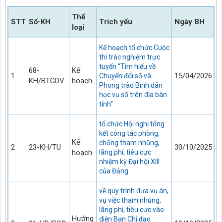
Thể
STT
Số-KH
Trích yếu
Ngày BH
loại
Kế hoạch tổ chức Cuộc
thi trắc nghiệm trực
tuyến “Tìm hiểu về
68-
Kế
1
15/04/2026
Chuyển đổi số và
KH/BTGDV
hoạch
Phong trào Bình dân
học vụ số trên địa bàn
tỉnh”
tổ chức Hội nghị tổng
kết công tác phòng,
Kế
chống tham nhũng,
2
23-KH/TU
30/10/2025
hoạch
lãng phí, tiêu cực
nhiệm kỳ Đại hội XIII
của Đảng
về quy trình đưa vụ án,
vụ việc tham nhũng,
lãng phí, tiêu cực vào
Hướng
diện Ban Chỉ đạo