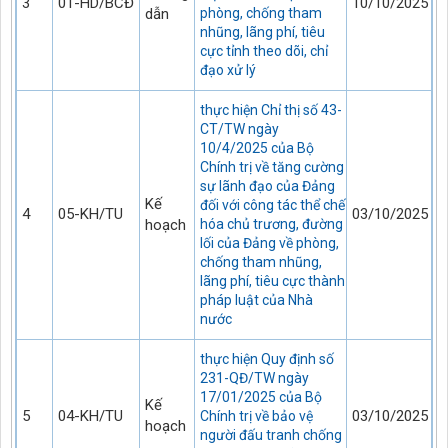
3
01-HD/BCĐ
10/10/2025
dẫn
phòng, chống tham
nhũng, lãng phí, tiêu
cực tỉnh theo dõi, chỉ
đạo xử lý
thực hiện Chỉ thị số 43-
CT/TW ngày
10/4/2025 của Bộ
Chính trị về tăng cường
sự lãnh đạo của Đảng
Kế
đối với công tác thể chế
4
05-KH/TU
03/10/2025
hoạch
hóa chủ trương, đường
lối của Đảng về phòng,
chống tham nhũng,
lãng phí, tiêu cực thành
pháp luật của Nhà
nước
thực hiện Quy định số
231-QĐ/TW ngày
17/01/2025 của Bộ
Kế
5
04-KH/TU
03/10/2025
Chính trị về bảo vệ
hoạch
người đấu tranh chống