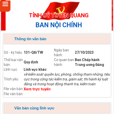
TỈNH UỶ TUYÊN QUANG
BAN NỘI CHÍNH
Thông tin văn bản
Ngày ban
Số - ký hiệu:
131-QĐ/TW
27/10/2023
hành:
Thể loại văn
Cơ quan ban
Ban Chấp hành
Quy định
bản:
hành:
Trung ương Đảng
Lĩnh vực:
Lĩnh vực khác
về kiểm soát quyền lực, phòng, chống tham nhũng, tiêu
Trích yếu:
cực trong công tác kiểm tra, giám sát, thi hành kỷ luật
đảng và trong hoạt động thanh tra, kiểm toán
File văn bản:
Xem trực tuyến
File văn bản:
Văn bản cùng lĩnh vực