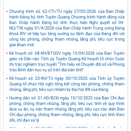
Chương trình số: 62-CTr/TU ngày 27/05/2026 của Ban Chấp
hành Đảng bộ tỉnh Tuyên Quang Chương trình hành động của
Ban Chấp hành Đảng bộ tỉnh thực hiện Nghị quyết số 04-
NQ/TW, ngày 01/4/2026 của Ban Chấp hành Trung ương Đảng
khoá XIV về tiếp tục tăng cường sự lãnh đạo của Đảng đối với
công tác phòng, chống tham nhũng, lãng phí, tiêu cực trong
giai đoạn mới
Kế hoạch số: 68-KH/BTGDV ngày 15/04/2026 của Ban Tuyên
giáo và Dân vận Tỉnh ủy Tuyên Quang Kế hoạch tổ chức Cuộc
thi trắc nghiệm trực tuyến “Tìm hiểu về Chuyển đổi số và Phong
trào Bình dân học vụ số trên địa bàn tỉnh”
Kế hoạch số: 23-KH/TU ngày 30/10/2025 của Tỉnh ủy Tuyên
Quang tổ chức Hội nghị tổng kết công tác phòng, chống tham
nhũng, lãng phí, tiêu cực nhiệm kỳ Đại hội XIII của Đảng
Hướng dẫn số: 01-HD/BCĐ ngày 10/10/2025 của Ban Chỉ đạo
phòng, chống tham nhũng, lãng phí, tiêu cực tỉnh về quy trình
đưa vụ án, vụ việc tham nhũng, lãng phí, tiêu cực vào diện Ban
Chỉ đạo phòng, chống tham nhũng, lãng phí, tiêu cực tỉnh theo
dõi, chỉ đạo xử lý
Kế hoạch số: 05-KH/TU ngày 03/10/2025 của Tỉnh ủy Tuyên
Quang thực hiện Chỉ thị số 43-CT/TW ngày 10/4/2025 của Bộ
Chính trị về tăng cường sự lãnh đạo của Đảng đối với công tác