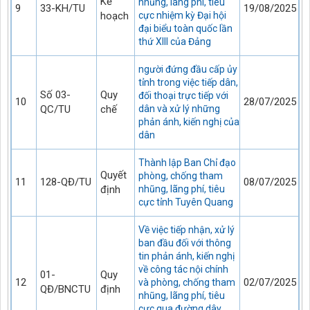
Kế
nhũng, lãng phí, tiêu
9
33-KH/TU
19/08/2025
hoạch
cực nhiệm kỳ Đại hội
đại biểu toàn quốc lần
thứ XIII của Đảng
người đứng đầu cấp ủy
tỉnh trong việc tiếp dân,
Số 03-
Quy
đối thoại trực tiếp với
10
28/07/2025
QC/TU
chế
dân và xử lý những
phản ánh, kiến nghị của
dân
Thành lập Ban Chỉ đạo
Quyết
phòng, chống tham
11
128-QĐ/TU
08/07/2025
định
nhũng, lãng phí, tiêu
cực tỉnh Tuyên Quang
Về việc tiếp nhận, xử lý
ban đầu đối với thông
tin phản ánh, kiến nghị
về công tác nội chính
01-
Quy
12
02/07/2025
và phòng, chống tham
QĐ/BNCTU
định
nhũng, lãng phí, tiêu
cực qua đường dây