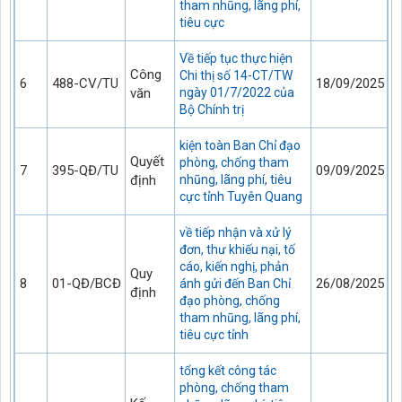
tham nhũng, lãng phí,
tiêu cực
Về tiếp tục thực hiện
Công
Chi thị số 14-CT/TW
6
488-CV/TU
18/09/2025
văn
ngày 01/7/2022 của
Bộ Chính trị
kiện toàn Ban Chỉ đạo
Quyết
phòng, chống tham
7
395-QĐ/TU
09/09/2025
định
nhũng, lãng phí, tiêu
cực tỉnh Tuyên Quang
về tiếp nhận và xử lý
đơn, thư khiếu nại, tố
cáo, kiến nghị, phản
Quy
8
01-QĐ/BCĐ
26/08/2025
ánh gửi đến Ban Chỉ
định
đạo phòng, chống
tham nhũng, lãng phí,
tiêu cực tỉnh
tổng kết công tác
phòng, chống tham