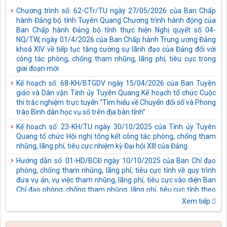
Chương trình số: 62-CTr/TU ngày 27/05/2026 của Ban Chấp
hành Đảng bộ tỉnh Tuyên Quang Chương trình hành động của
Ban Chấp hành Đảng bộ tỉnh thực hiện Nghị quyết số 04-
NQ/TW, ngày 01/4/2026 của Ban Chấp hành Trung ương Đảng
khoá XIV về tiếp tục tăng cường sự lãnh đạo của Đảng đối với
công tác phòng, chống tham nhũng, lãng phí, tiêu cực trong
giai đoạn mới
Kế hoạch số: 68-KH/BTGDV ngày 15/04/2026 của Ban Tuyên
giáo và Dân vận Tỉnh ủy Tuyên Quang Kế hoạch tổ chức Cuộc
thi trắc nghiệm trực tuyến “Tìm hiểu về Chuyển đổi số và Phong
trào Bình dân học vụ số trên địa bàn tỉnh”
Kế hoạch số: 23-KH/TU ngày 30/10/2025 của Tỉnh ủy Tuyên
Quang tổ chức Hội nghị tổng kết công tác phòng, chống tham
nhũng, lãng phí, tiêu cực nhiệm kỳ Đại hội XIII của Đảng
Hướng dẫn số: 01-HD/BCĐ ngày 10/10/2025 của Ban Chỉ đạo
phòng, chống tham nhũng, lãng phí, tiêu cực tỉnh về quy trình
đưa vụ án, vụ việc tham nhũng, lãng phí, tiêu cực vào diện Ban
Chỉ đạo phòng, chống tham nhũng, lãng phí, tiêu cực tỉnh theo
dõi, chỉ đạo xử lý
Xem tiếp
Kế hoạch số: 05-KH/TU ngày 03/10/2025 của Tỉnh ủy Tuyên
Quang thực hiện Chỉ thị số 43-CT/TW ngày 10/4/2025 của Bộ
Chính trị về tăng cường sự lãnh đạo của Đảng đối với công tác