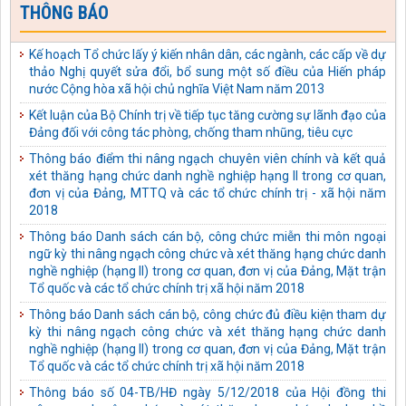
THÔNG BÁO
thể chế hóa chủ trương, đường lối của Đảng về phòng, chống
tham nhũng, lãng phí, tiêu cực thành pháp luật của Nhà nước
Kế hoạch Tổ chức lấy ý kiến nhân dân, các ngành, các cấp về dự
Kế hoạch số: 04-KH/TU ngày 03/10/2025 của Tỉnh ủy Tuyên
thảo Nghị quyết sửa đổi, bổ sung một số điều của Hiến pháp
Quang thực hiện Quy định số 231-QĐ/TW ngày 17/01/2025
nước Cộng hòa xã hội chủ nghĩa Việt Nam năm 2013
của Bộ Chính trị về bảo vệ người đấu tranh chống tham nhũng,
lãng phí, tiêu cực
Kết luận của Bộ Chính trị về tiếp tục tăng cường sự lãnh đạo của
Đảng đối với công tác phòng, chống tham nhũng, tiêu cực
Công văn số: 488-CV/TU ngày 18/09/2025 của Tỉnh ủy Tuyên
Quang Về tiếp tục thực hiện Chi thị số 14-CT/TW ngày
Thông báo điểm thi nâng ngạch chuyên viên chính và kết quả
01/7/2022 của Bộ Chính trị
xét thăng hạng chức danh nghề nghiệp hạng II trong cơ quan,
đơn vị của Đảng, MTTQ và các tổ chức chính trị - xã hội năm
Quyết định số: 395-QĐ/TU ngày 09/09/2025 của Tỉnh ủy Tuyên
2018
Quang kiện toàn Ban Chỉ đạo phòng, chống tham nhũng, lãng
phí, tiêu cực tỉnh Tuyên Quang
Thông báo Danh sách cán bộ, công chức miễn thi môn ngoại
ngữ kỳ thi nâng ngạch công chức và xét thăng hạng chức danh
Kế hoạch số: 40-KH/TU ngày 03/09/2025 của Tỉnh ủy Tuyên
nghề nghiệp (hạng II) trong cơ quan, đơn vị của Đảng, Mặt trận
Quang thực hiện Chỉ thị số 04-CT/TW ngày 02/6/2021 của Ban
Tổ quốc và các tổ chức chính trị xã hội năm 2018
Bí thư về tăng cường sự lãnh đạo của Đảng đối với công tác thu
hồi tài sản bị thất thoát, chiếm đoạt trong các vụ án hình sự về
Thông báo Danh sách cán bộ, công chức đủ điều kiện tham dự
tham nhũng, kinh tế
kỳ thi nâng ngạch công chức và xét thăng hạng chức danh
nghề nghiệp (hạng II) trong cơ quan, đơn vị của Đảng, Mặt trận
Kế hoạch số: 41-KH/TU ngày 03/09/2025 của Tỉnh ủy Tuyên
Tổ quốc và các tổ chức chính trị xã hội năm 2018
Quang thực hiện Quy định số 132-QĐ/TW ngày 27/10/2023
của Bộ Chính trị về kiểm soát quyền lực, phòng, chống tham
Thông báo số 04-TB/HĐ ngày 5/12/2018 của Hội đồng thi
nhũng, tiêu cực trong hoạt động điều tra, truy tố, xét xử, thi