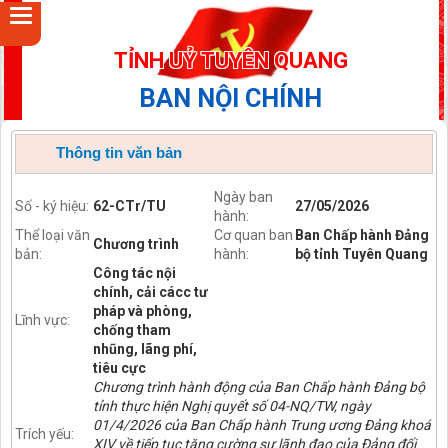
TỈNH UỶ TUYÊN QUANG
BAN NỘI CHÍNH
Thông tin văn bản
Ngày ban
Số - ký hiệu:
62-CTr/TU
27/05/2026
hành:
Thể loại văn
Cơ quan ban
Ban Chấp hành Đảng
Chương trình
bản:
hành:
bộ tỉnh Tuyên Quang
Công tác nội
chính, cải cácc tư
pháp và phòng,
Lĩnh vực:
chống tham
nhũng, lãng phí,
tiêu cực
Chương trình hành động của Ban Chấp hành Đảng bộ
tỉnh thực hiện Nghị quyết số 04-NQ/TW, ngày
01/4/2026 của Ban Chấp hành Trung ương Đảng khoá
Trích yếu:
XIV về tiếp tục tăng cường sự lãnh đạo của Đảng đối