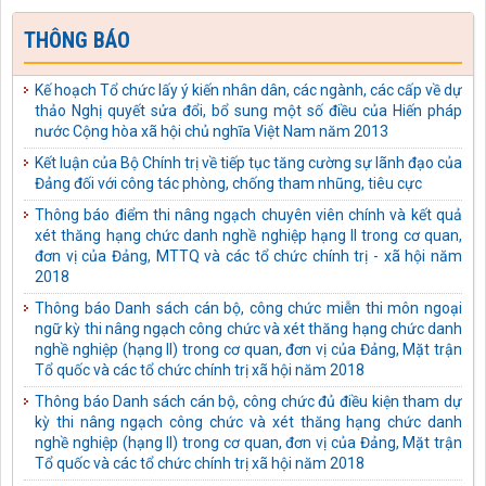
thể chế hóa chủ trương, đường lối của Đảng về phòng, chống
tham nhũng, lãng phí, tiêu cực thành pháp luật của Nhà nước
THÔNG BÁO
Kế hoạch số: 04-KH/TU ngày 03/10/2025 của Tỉnh ủy Tuyên
Quang thực hiện Quy định số 231-QĐ/TW ngày 17/01/2025
Kế hoạch Tổ chức lấy ý kiến nhân dân, các ngành, các cấp về dự
của Bộ Chính trị về bảo vệ người đấu tranh chống tham nhũng,
thảo Nghị quyết sửa đổi, bổ sung một số điều của Hiến pháp
lãng phí, tiêu cực
nước Cộng hòa xã hội chủ nghĩa Việt Nam năm 2013
Công văn số: 488-CV/TU ngày 18/09/2025 của Tỉnh ủy Tuyên
Kết luận của Bộ Chính trị về tiếp tục tăng cường sự lãnh đạo của
Quang Về tiếp tục thực hiện Chi thị số 14-CT/TW ngày
Đảng đối với công tác phòng, chống tham nhũng, tiêu cực
01/7/2022 của Bộ Chính trị
Thông báo điểm thi nâng ngạch chuyên viên chính và kết quả
Quyết định số: 395-QĐ/TU ngày 09/09/2025 của Tỉnh ủy Tuyên
xét thăng hạng chức danh nghề nghiệp hạng II trong cơ quan,
Quang kiện toàn Ban Chỉ đạo phòng, chống tham nhũng, lãng
đơn vị của Đảng, MTTQ và các tổ chức chính trị - xã hội năm
phí, tiêu cực tỉnh Tuyên Quang
2018
Kế hoạch số: 40-KH/TU ngày 03/09/2025 của Tỉnh ủy Tuyên
Thông báo Danh sách cán bộ, công chức miễn thi môn ngoại
Quang thực hiện Chỉ thị số 04-CT/TW ngày 02/6/2021 của Ban
ngữ kỳ thi nâng ngạch công chức và xét thăng hạng chức danh
Bí thư về tăng cường sự lãnh đạo của Đảng đối với công tác thu
nghề nghiệp (hạng II) trong cơ quan, đơn vị của Đảng, Mặt trận
hồi tài sản bị thất thoát, chiếm đoạt trong các vụ án hình sự về
Tổ quốc và các tổ chức chính trị xã hội năm 2018
tham nhũng, kinh tế
Thông báo Danh sách cán bộ, công chức đủ điều kiện tham dự
Kế hoạch số: 41-KH/TU ngày 03/09/2025 của Tỉnh ủy Tuyên
kỳ thi nâng ngạch công chức và xét thăng hạng chức danh
Quang thực hiện Quy định số 132-QĐ/TW ngày 27/10/2023
nghề nghiệp (hạng II) trong cơ quan, đơn vị của Đảng, Mặt trận
của Bộ Chính trị về kiểm soát quyền lực, phòng, chống tham
Tổ quốc và các tổ chức chính trị xã hội năm 2018
nhũng, tiêu cực trong hoạt động điều tra, truy tố, xét xử, thi