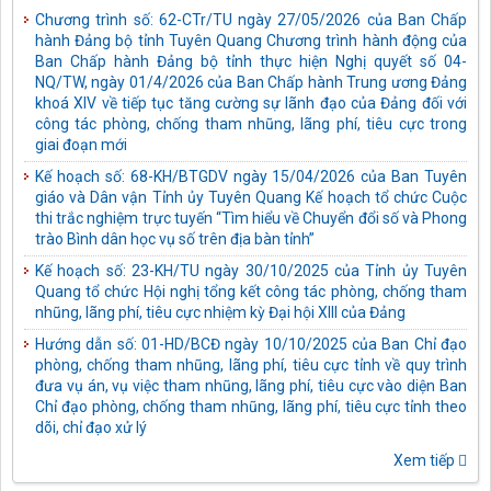
Chương trình số: 62-CTr/TU ngày 27/05/2026 của Ban Chấp
hành Đảng bộ tỉnh Tuyên Quang Chương trình hành động của
Ban Chấp hành Đảng bộ tỉnh thực hiện Nghị quyết số 04-
NQ/TW, ngày 01/4/2026 của Ban Chấp hành Trung ương Đảng
khoá XIV về tiếp tục tăng cường sự lãnh đạo của Đảng đối với
công tác phòng, chống tham nhũng, lãng phí, tiêu cực trong
giai đoạn mới
Kế hoạch số: 68-KH/BTGDV ngày 15/04/2026 của Ban Tuyên
giáo và Dân vận Tỉnh ủy Tuyên Quang Kế hoạch tổ chức Cuộc
thi trắc nghiệm trực tuyến “Tìm hiểu về Chuyển đổi số và Phong
trào Bình dân học vụ số trên địa bàn tỉnh”
Kế hoạch số: 23-KH/TU ngày 30/10/2025 của Tỉnh ủy Tuyên
Quang tổ chức Hội nghị tổng kết công tác phòng, chống tham
nhũng, lãng phí, tiêu cực nhiệm kỳ Đại hội XIII của Đảng
Hướng dẫn số: 01-HD/BCĐ ngày 10/10/2025 của Ban Chỉ đạo
phòng, chống tham nhũng, lãng phí, tiêu cực tỉnh về quy trình
đưa vụ án, vụ việc tham nhũng, lãng phí, tiêu cực vào diện Ban
Chỉ đạo phòng, chống tham nhũng, lãng phí, tiêu cực tỉnh theo
dõi, chỉ đạo xử lý
Kế hoạch số: 05-KH/TU ngày 03/10/2025 của Tỉnh ủy Tuyên
Xem tiếp
Quang thực hiện Chỉ thị số 43-CT/TW ngày 10/4/2025 của Bộ
Chính trị về tăng cường sự lãnh đạo của Đảng đối với công tác