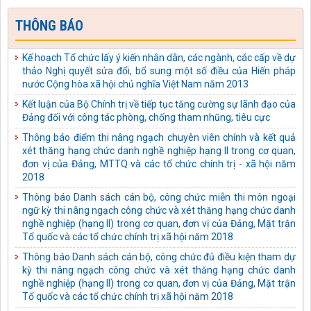
thể chế hóa chủ trương, đường lối của Đảng về phòng, chống
tham nhũng, lãng phí, tiêu cực thành pháp luật của Nhà nước
THÔNG BÁO
Kế hoạch số: 04-KH/TU ngày 03/10/2025 của Tỉnh ủy Tuyên
Quang thực hiện Quy định số 231-QĐ/TW ngày 17/01/2025
Kế hoạch Tổ chức lấy ý kiến nhân dân, các ngành, các cấp về dự
của Bộ Chính trị về bảo vệ người đấu tranh chống tham nhũng,
thảo Nghị quyết sửa đổi, bổ sung một số điều của Hiến pháp
lãng phí, tiêu cực
nước Cộng hòa xã hội chủ nghĩa Việt Nam năm 2013
Công văn số: 488-CV/TU ngày 18/09/2025 của Tỉnh ủy Tuyên
Kết luận của Bộ Chính trị về tiếp tục tăng cường sự lãnh đạo của
Quang Về tiếp tục thực hiện Chi thị số 14-CT/TW ngày
Đảng đối với công tác phòng, chống tham nhũng, tiêu cực
01/7/2022 của Bộ Chính trị
Thông báo điểm thi nâng ngạch chuyên viên chính và kết quả
Quyết định số: 395-QĐ/TU ngày 09/09/2025 của Tỉnh ủy Tuyên
xét thăng hạng chức danh nghề nghiệp hạng II trong cơ quan,
Quang kiện toàn Ban Chỉ đạo phòng, chống tham nhũng, lãng
đơn vị của Đảng, MTTQ và các tổ chức chính trị - xã hội năm
phí, tiêu cực tỉnh Tuyên Quang
2018
Kế hoạch số: 40-KH/TU ngày 03/09/2025 của Tỉnh ủy Tuyên
Thông báo Danh sách cán bộ, công chức miễn thi môn ngoại
Quang thực hiện Chỉ thị số 04-CT/TW ngày 02/6/2021 của Ban
ngữ kỳ thi nâng ngạch công chức và xét thăng hạng chức danh
Bí thư về tăng cường sự lãnh đạo của Đảng đối với công tác thu
nghề nghiệp (hạng II) trong cơ quan, đơn vị của Đảng, Mặt trận
hồi tài sản bị thất thoát, chiếm đoạt trong các vụ án hình sự về
Tổ quốc và các tổ chức chính trị xã hội năm 2018
tham nhũng, kinh tế
Thông báo Danh sách cán bộ, công chức đủ điều kiện tham dự
Kế hoạch số: 41-KH/TU ngày 03/09/2025 của Tỉnh ủy Tuyên
kỳ thi nâng ngạch công chức và xét thăng hạng chức danh
Quang thực hiện Quy định số 132-QĐ/TW ngày 27/10/2023
nghề nghiệp (hạng II) trong cơ quan, đơn vị của Đảng, Mặt trận
của Bộ Chính trị về kiểm soát quyền lực, phòng, chống tham
Tổ quốc và các tổ chức chính trị xã hội năm 2018
nhũng, tiêu cực trong hoạt động điều tra, truy tố, xét xử, thi