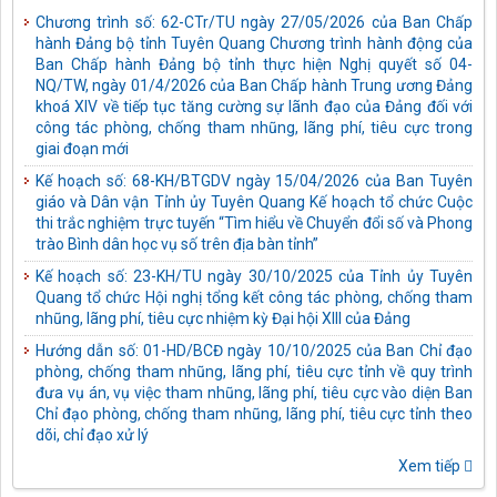
Chương trình số: 62-CTr/TU ngày 27/05/2026 của Ban Chấp
hành Đảng bộ tỉnh Tuyên Quang Chương trình hành động của
Ban Chấp hành Đảng bộ tỉnh thực hiện Nghị quyết số 04-
NQ/TW, ngày 01/4/2026 của Ban Chấp hành Trung ương Đảng
khoá XIV về tiếp tục tăng cường sự lãnh đạo của Đảng đối với
công tác phòng, chống tham nhũng, lãng phí, tiêu cực trong
giai đoạn mới
Kế hoạch số: 68-KH/BTGDV ngày 15/04/2026 của Ban Tuyên
giáo và Dân vận Tỉnh ủy Tuyên Quang Kế hoạch tổ chức Cuộc
thi trắc nghiệm trực tuyến “Tìm hiểu về Chuyển đổi số và Phong
trào Bình dân học vụ số trên địa bàn tỉnh”
Kế hoạch số: 23-KH/TU ngày 30/10/2025 của Tỉnh ủy Tuyên
Quang tổ chức Hội nghị tổng kết công tác phòng, chống tham
nhũng, lãng phí, tiêu cực nhiệm kỳ Đại hội XIII của Đảng
Hướng dẫn số: 01-HD/BCĐ ngày 10/10/2025 của Ban Chỉ đạo
phòng, chống tham nhũng, lãng phí, tiêu cực tỉnh về quy trình
đưa vụ án, vụ việc tham nhũng, lãng phí, tiêu cực vào diện Ban
Chỉ đạo phòng, chống tham nhũng, lãng phí, tiêu cực tỉnh theo
dõi, chỉ đạo xử lý
Kế hoạch số: 05-KH/TU ngày 03/10/2025 của Tỉnh ủy Tuyên
Xem tiếp
Quang thực hiện Chỉ thị số 43-CT/TW ngày 10/4/2025 của Bộ
Chính trị về tăng cường sự lãnh đạo của Đảng đối với công tác