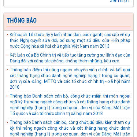
Xem tiếp
Quang thực hiện Chỉ thị số 43-CT/TW ngày 10/4/2025 của Bộ
Chính trị về tăng cường sự lãnh đạo của Đảng đối với công tác
thể chế hóa chủ trương, đường lối của Đảng về phòng, chống
tham nhũng, lãng phí, tiêu cực thành pháp luật của Nhà nước
THÔNG BÁO
Kế hoạch số: 04-KH/TU ngày 03/10/2025 của Tỉnh ủy Tuyên
Quang thực hiện Quy định số 231-QĐ/TW ngày 17/01/2025
Kế hoạch Tổ chức lấy ý kiến nhân dân, các ngành, các cấp về dự
của Bộ Chính trị về bảo vệ người đấu tranh chống tham nhũng,
thảo Nghị quyết sửa đổi, bổ sung một số điều của Hiến pháp
lãng phí, tiêu cực
nước Cộng hòa xã hội chủ nghĩa Việt Nam năm 2013
Công văn số: 488-CV/TU ngày 18/09/2025 của Tỉnh ủy Tuyên
Kết luận của Bộ Chính trị về tiếp tục tăng cường sự lãnh đạo của
Quang Về tiếp tục thực hiện Chi thị số 14-CT/TW ngày
Đảng đối với công tác phòng, chống tham nhũng, tiêu cực
01/7/2022 của Bộ Chính trị
Thông báo điểm thi nâng ngạch chuyên viên chính và kết quả
Quyết định số: 395-QĐ/TU ngày 09/09/2025 của Tỉnh ủy Tuyên
xét thăng hạng chức danh nghề nghiệp hạng II trong cơ quan,
Quang kiện toàn Ban Chỉ đạo phòng, chống tham nhũng, lãng
đơn vị của Đảng, MTTQ và các tổ chức chính trị - xã hội năm
phí, tiêu cực tỉnh Tuyên Quang
2018
Kế hoạch số: 40-KH/TU ngày 03/09/2025 của Tỉnh ủy Tuyên
Thông báo Danh sách cán bộ, công chức miễn thi môn ngoại
Quang thực hiện Chỉ thị số 04-CT/TW ngày 02/6/2021 của Ban
ngữ kỳ thi nâng ngạch công chức và xét thăng hạng chức danh
Bí thư về tăng cường sự lãnh đạo của Đảng đối với công tác thu
nghề nghiệp (hạng II) trong cơ quan, đơn vị của Đảng, Mặt trận
hồi tài sản bị thất thoát, chiếm đoạt trong các vụ án hình sự về
Tổ quốc và các tổ chức chính trị xã hội năm 2018
tham nhũng, kinh tế
Thông báo Danh sách cán bộ, công chức đủ điều kiện tham dự
Kế hoạch số: 41-KH/TU ngày 03/09/2025 của Tỉnh ủy Tuyên
kỳ thi nâng ngạch công chức và xét thăng hạng chức danh
Quang thực hiện Quy định số 132-QĐ/TW ngày 27/10/2023
nghề nghiệp (hạng II) trong cơ quan, đơn vị của Đảng, Mặt trận