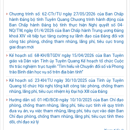
Chương trình số: 62-CTr/TU ngày 27/05/2026 của Ban Chấp
hành Đảng bộ tỉnh Tuyên Quang Chương trình hành động của
Ban Chấp hành Đảng bộ tỉnh thực hiện Nghị quyết số 04-
NQ/TW, ngày 01/4/2026 của Ban Chấp hành Trung ương Đảng
khoá XIV về tiếp tục tăng cường sự lãnh đạo của Đảng đối với
công tác phòng, chống tham nhũng, lãng phí, tiêu cực trong
giai đoạn mới
Kế hoạch số: 68-KH/BTGDV ngày 15/04/2026 của Ban Tuyên
giáo và Dân vận Tỉnh ủy Tuyên Quang Kế hoạch tổ chức Cuộc
thi trắc nghiệm trực tuyến “Tìm hiểu về Chuyển đổi số và Phong
trào Bình dân học vụ số trên địa bàn tỉnh”
Kế hoạch số: 23-KH/TU ngày 30/10/2025 của Tỉnh ủy Tuyên
Quang tổ chức Hội nghị tổng kết công tác phòng, chống tham
nhũng, lãng phí, tiêu cực nhiệm kỳ Đại hội XIII của Đảng
Hướng dẫn số: 01-HD/BCĐ ngày 10/10/2025 của Ban Chỉ đạo
phòng, chống tham nhũng, lãng phí, tiêu cực tỉnh về quy trình
đưa vụ án, vụ việc tham nhũng, lãng phí, tiêu cực vào diện Ban
Chỉ đạo phòng, chống tham nhũng, lãng phí, tiêu cực tỉnh theo
dõi, chỉ đạo xử lý
Kế hoạch số: 05-KH/TU ngày 03/10/2025 của Tỉnh ủy Tuyên