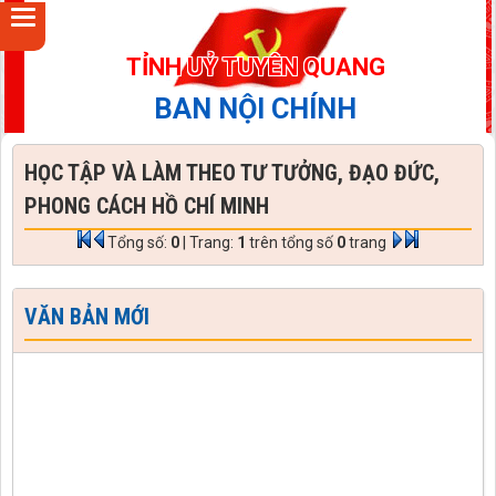
TỈNH UỶ TUYÊN QUANG
BAN NỘI CHÍNH
HỌC TẬP VÀ LÀM THEO TƯ TƯỞNG, ĐẠO ĐỨC,
PHONG CÁCH HỒ CHÍ MINH
Tổng số:
0
| Trang:
1
trên tổng số
0
trang
VĂN BẢN MỚI