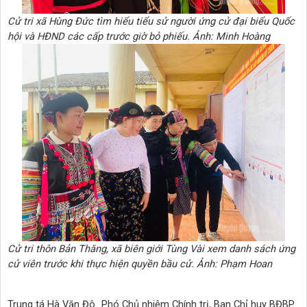
Cử tri xã Hùng Đức tìm hiểu tiểu sử người ứng cử đại biểu Quốc
hội và HĐND các cấp trước giờ bỏ phiếu. Ảnh: Minh Hoàng
Cử tri thôn Bản Thăng, xã biên giới Tùng Vài xem danh sách ứng
cử viên trước khi thực hiện quyền bầu cử. Ảnh: Phạm Hoan
Trung tá Hà Văn Đô_Phó Chủ nhiệm Chính trị, Ban Chỉ huy BĐBP