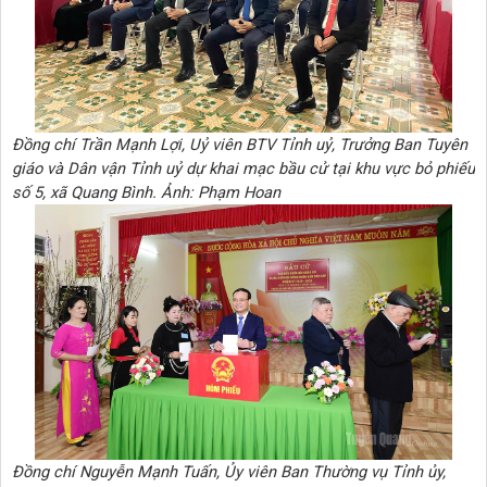
Đồng chí Trần Mạnh Lợi, Uỷ viên BTV Tỉnh uỷ, Trưởng Ban Tuyên
giáo và Dân vận Tỉnh uỷ dự khai mạc bầu cử tại khu vực bỏ phiếu
số 5, xã Quang Bình. Ảnh: Phạm Hoan
Đồng chí Nguyễn Mạnh Tuấn, Ủy viên Ban Thường vụ Tỉnh ủy,