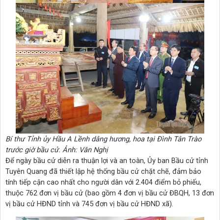
Bí thư Tỉnh ủy Hầu A Lềnh dâng hương, hoa tại Đình Tân Trào
trước giờ bầu cử. Ảnh: Văn Nghị
Để ngày bầu cử diễn ra thuận lợi và an toàn, Ủy ban Bầu cử tỉnh
Tuyên Quang đã thiết lập hệ thống bầu cử chặt chẽ, đảm bảo
tính tiếp cận cao nhất cho người dân với 2.404 điểm bỏ phiếu,
thuộc 762 đơn vị bầu cử (bao gồm 4 đơn vị bầu cử ĐBQH, 13 đơn
vị bầu cử HĐND tỉnh và 745 đơn vị bầu cử HĐND xã).