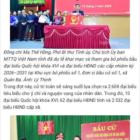
Đồng chí Ma Thế Hồng, Phó Bí thư Tỉnh ủy, Chủ tịch Ủy ban
MTTQ Việt Nam tỉnh đã dự lễ khai mạc và tham gia bỏ phiếu bầu
đại biểu Quốc hội khóa XVI và đại biểu HĐND các cấp nhiệm kỳ
2026–2031 tại Khu vực bỏ phiếu số 1, Đơn vị bầu cử số 1, xã
Quản Bạ. Ảnh: Lý Thịnh
Trong đợt này, cử tri toàn sẽ sáng suốt lựa chọn ra 2.604 đại biểu
tiêu biểu cho ý chí và nguyện vọng của nhân dân. Trong đó, 10
đại biểu Quốc hội khóa XVI; 62 đại biểu HĐND tỉnh và 2.532 đại
biểu HĐND cấp xã.