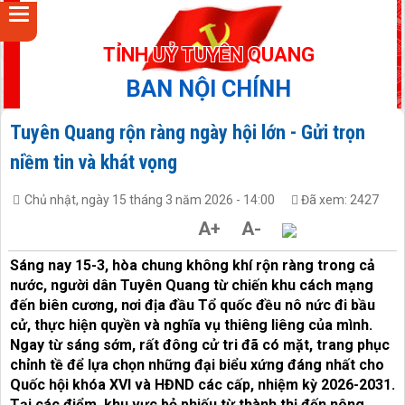
TỈNH UỶ TUYÊN QUANG
BAN NỘI CHÍNH
Tuyên Quang rộn ràng ngày hội lớn - Gửi trọn
niềm tin và khát vọng
Chủ nhật, ngày 15 tháng 3 năm 2026 - 14:00
Đã xem: 2427
A+
A-
Sáng nay 15-3, hòa chung không khí rộn ràng trong cả
nước, người dân Tuyên Quang từ chiến khu cách mạng
đến biên cương, nơi địa đầu Tổ quốc đều nô nức đi bầu
cử, thực hiện quyền và nghĩa vụ thiêng liêng của mình.
Ngay từ sáng sớm, rất đông cử tri đã có mặt, trang phục
chỉnh tề để lựa chọn những đại biểu xứng đáng nhất cho
Quốc hội khóa XVI và HĐND các cấp, nhiệm kỳ 2026-2031.
Tại các điểm, khu vực bỏ phiếu từ thành thị đến nông