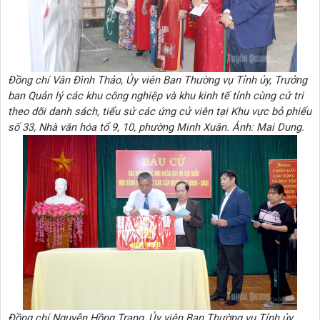
Đồng chí Vân Đình Thảo, Ủy viên Ban Thường vụ Tỉnh ủy, Trưởng
ban Quản lý các khu công nghiệp và khu kinh tế tỉnh cùng cử tri
theo dõi danh sách, tiểu sử các ứng cử viên tại Khu vực bỏ phiếu
số 33, Nhà văn hóa tổ 9, 10, phường Minh Xuân. Ảnh: Mai Dung.
Đồng chí Nguyễn Hồng Trang, Ủy viên Ban Thường vụ Tỉnh ủy,