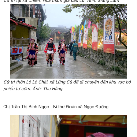
Cử tri tại xã Chiêm Hoá tham gia bầu cử. Ảnh: Giang Lam
Cử tri thôn Lô Lô Chải, xã Lũng Cú đã di chuyển đến khu vực bỏ
phiếu từ sớm. Ảnh: Thu Hằng.
Chị Trần Thị Bích Ngọc - Bí thư Đoàn xã Ngọc Đường