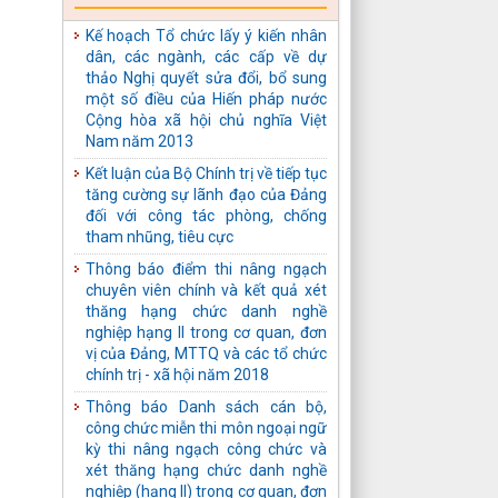
03/10/2025 của Tỉnh ủy Tuyên
Quang thực hiện Chỉ thị số 43-
Kế hoạch Tổ chức lấy ý kiến nhân
CT/TW ngày 10/4/2025 của Bộ
dân, các ngành, các cấp về dự
Chính trị về tăng cường sự lãnh
thảo Nghị quyết sửa đổi, bổ sung
đạo của Đảng đối với công tác thể
một số điều của Hiến pháp nước
chế hóa chủ trương, đường lối của
Cộng hòa xã hội chủ nghĩa Việt
Đảng về phòng, chống tham
Nam năm 2013
nhũng, lãng phí, tiêu cực thành
Kết luận của Bộ Chính trị về tiếp tục
pháp luật của Nhà nước
tăng cường sự lãnh đạo của Đảng
Kế hoạch số: 04-KH/TU ngày
đối với công tác phòng, chống
03/10/2025 của Tỉnh ủy Tuyên
tham nhũng, tiêu cực
Quang thực hiện Quy định số 231-
Thông báo điểm thi nâng ngạch
QĐ/TW ngày 17/01/2025 của Bộ
chuyên viên chính và kết quả xét
Chính trị về bảo vệ người đấu tranh
thăng hạng chức danh nghề
chống tham nhũng, lãng phí, tiêu
nghiệp hạng II trong cơ quan, đơn
cực
vị của Đảng, MTTQ và các tổ chức
Công văn số: 488-CV/TU ngày
chính trị - xã hội năm 2018
18/09/2025 của Tỉnh ủy Tuyên
Thông báo Danh sách cán bộ,
Quang Về tiếp tục thực hiện Chi thị
công chức miễn thi môn ngoại ngữ
số 14-CT/TW ngày 01/7/2022 của
kỳ thi nâng ngạch công chức và
Bộ Chính trị
xét thăng hạng chức danh nghề
Quyết định số: 395-QĐ/TU ngày
nghiệp (hạng II) trong cơ quan, đơn