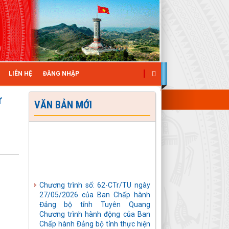
LIÊN HỆ
ĐĂNG NHẬP
ư
VĂN BẢN MỚI
Chương trình số: 62-CTr/TU ngày
27/05/2026 của Ban Chấp hành
Đảng bộ tỉnh Tuyên Quang
Chương trình hành động của Ban
Chấp hành Đảng bộ tỉnh thực hiện
Nghị quyết số 04-NQ/TW, ngày
01/4/2026 của Ban Chấp hành
Trung ương Đảng khoá XIV về tiếp
tục tăng cường sự lãnh đạo của
Đảng đối với công tác phòng,
chống tham nhũng, lãng phí, tiêu
cực trong giai đoạn mới
Kế hoạch số: 68-KH/BTGDV ngày