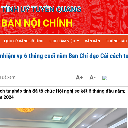
TỈNH UỶ TUYÊN QUANG
BAN NỘI CHÍNH
LỊCH SỬ ĐẢNG BỘ TỈNH
LỊCH LÀM VIỆC
VĂN BẢN
THÔNG BÁO
i nhiệm vụ 6 tháng cuối năm Ban Chỉ đạo Cải cách t
A+
A-
Đã xem:
h tư pháp tỉnh đã tổ chức Hội nghị sơ kết 6 tháng đầu năm;
m 2024