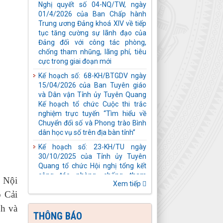
15/04/2026 của Ban Tuyên giáo
và Dân vận Tỉnh ủy Tuyên Quang
Kế hoạch tổ chức Cuộc thi trắc
nghiệm trực tuyến “Tìm hiểu về
Chuyển đổi số và Phong trào Bình
dân học vụ số trên địa bàn tỉnh”
Kế hoạch số: 23-KH/TU ngày
30/10/2025 của Tỉnh ủy Tuyên
Quang tổ chức Hội nghị tổng kết
công tác phòng, chống tham
nhũng, lãng phí, tiêu cực nhiệm kỳ
Đại hội XIII của Đảng
Hướng dẫn số: 01-HD/BCĐ ngày
10/10/2025 của Ban Chỉ đạo
phòng, chống tham nhũng, lãng
phí, tiêu cực tỉnh về quy trình đưa
vụ án, vụ việc tham nhũng, lãng
phí, tiêu cực vào diện Ban Chỉ đạo
 Nội
Xem tiếp
phòng, chống tham nhũng, lãng
 Cải
phí, tiêu cực tỉnh theo dõi, chỉ đạo
xử lý
nh và
THÔNG BÁO
Kế hoạch số: 05-KH/TU ngày