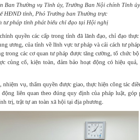
n Ban Thường vụ Tỉnh ủy, Trưởng Ban Nội chính Tỉnh ủy
ế HĐND tỉnh, Phó Trưởng ban Thường trực
 tư pháp tỉnh phát biểu chỉ đạo tại Hội nghị
hính quyền các cấp trong tỉnh đã lãnh đạo, chỉ đạo thực
ng ương, của tỉnh về lĩnh vực tư pháp và cải cách tư pháp
ảng trong các cơ quan tư pháp được tăng cường, tổ chức b
ợc củng cố, kiện toàn, đảm bảo hoạt động có hiệu quả,
 nhiệm vụ, thẩm quyền được giao, thực hiện công tác điều
oạt động liên quan theo đúng quy định của pháp luật, góp
h trị, trật tự an toàn xã hội tại địa phương.